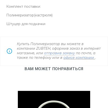
Комплект поставки:
Полимеризатор(кастрюля)
Штуцер для подкачки
Купить Полимеризатор вы можете в
компании ZUBTEH, оформив заказ в интернет
магазине, или
отправив заявку
по почте, а
также по телефону
или в
офисе компании
.
ВАМ МОЖЕТ ПОНРАВИТЬСЯ