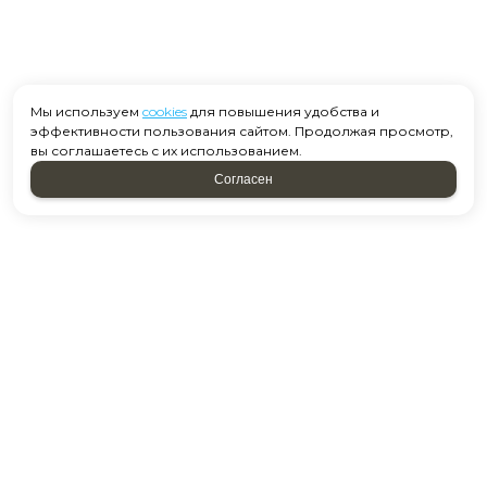
Мы используем
cookies
для повышения удобства и
эффективности пользования сайтом. Продолжая просмотр,
вы соглашаетесь с их использованием.
Согласен
Москва, ул. Старобитцевская 15 к2
Посмотреть на карте
+7 958 637-39-01