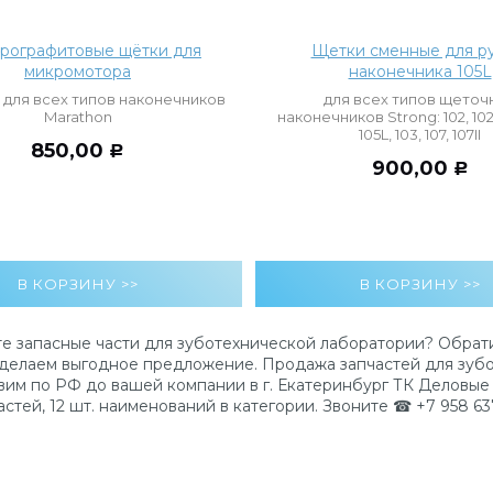
рографитовые щётки для
Щетки сменные для ру
микромотора
наконечника 105L
 для всех типов наконечников
для всех типов щеточ
Marathon
наконечников Strong: 102, 102L,
105L, 103, 107, 107II
850,00
Р
900,00
Р
е запасные части для зуботехнической лаборатории? Обрати
делаем выгодное предложение. Продажа запчастей для зубо
вим по РФ до вашей компании в г. Екатеринбург ТК Деловы
астей, 12 шт. наименований в категории. Звоните ☎ +7 958 637