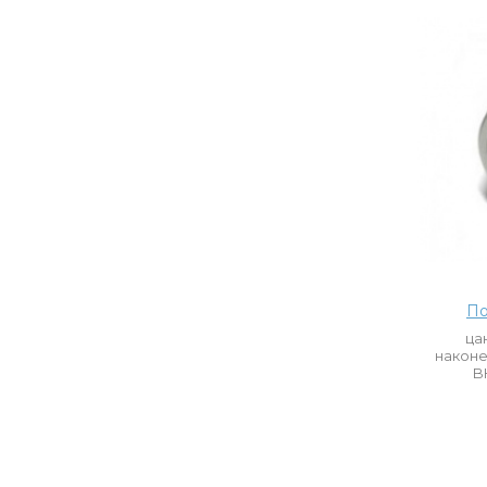
По
ца
наконе
B