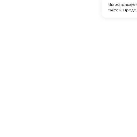
Мы используе
сайтом. Продо
Главная
Каталог товаров
Услуги
Акции
Доставка и оплата
Контакты