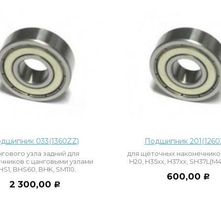
дшипник 033(1360ZZ)
Подшипник 201(1260
нгового узла задний для
для щёточных наконечнико
чников с цанговыми узлами
H20, H35xx, H37xx, SH37L(M4
HS1, BHS60, BHK, SM110.
600,00
Р
2 300,00
Р