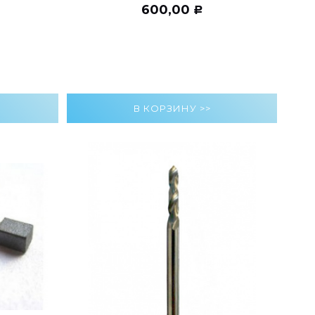
600,00
Р