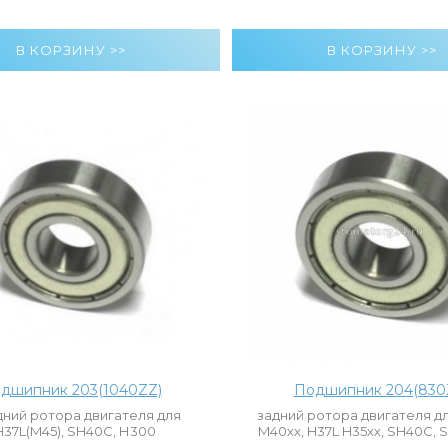
дшипник 203(1040ZZ)
Подшипник 204(830
ний ротора двигателя для
задний ротора двигателя дл
37L(M45), SH40C, Н300
M40xx, H37L H35хх, SH40C, 