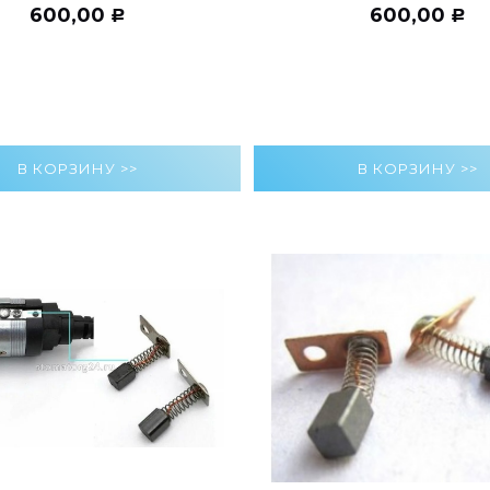
600,00
600,00
Р
Р