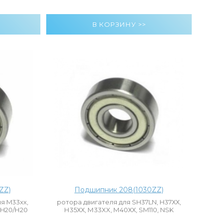
ZZ)
Подшипник 208(1030ZZ)
я M33xx,
ротора двигателя для SH37LN, H37ХХ,
SH20/Н20
Н35ХХ, М33XX, М40ХХ, SM110, NSK