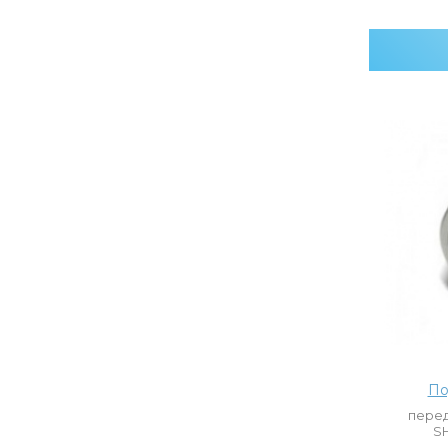
По
перед
SH