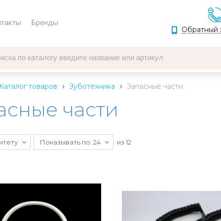
нтакты
Бренды
Обратный 
Каталог товаров
Зуботехника
Запасные части
асные части
итету
Показывать по: 24
из
12