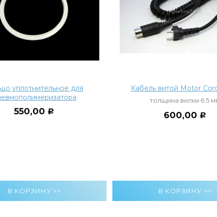
ьцо уплотнительное для
Кабель витой Motor Cord
невмополимеризатора
толщина вилки 6.5 м
550,00
Р
600,00
Р