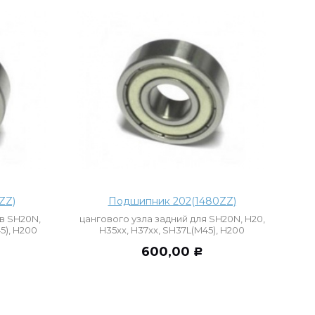
ZZ)
Подшипник 202(1480ZZ)
в SH20N,
цангового узла задний для SH20N, H20,
5), H200
H35xx, H37xx, SH37L(M45), H200
600,00
Р