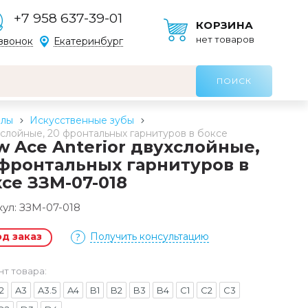
+7 958 637-39-01
КОРЗИНА
нет товаров
звонок
Екатеринбург
алы
Искусственные зубы
хслойные, 20 фронтальных гарнитуров в боксе
 Ace Anterior двухслойные,
 фронтальных гарнитуров в
се ЗЗМ-07-018
кул:
ЗЗМ-07-018
од заказ
Получить консультацию
нт товара:
2
A3
A3.5
A4
B1
B2
B3
B4
C1
C2
C3