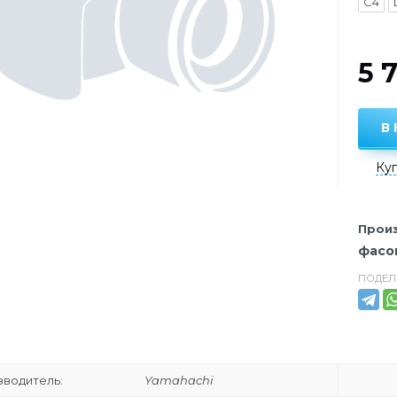
C4
5 
В
Куп
Произ
фасон
ПОДЕЛ
водитель:
Yamahachi