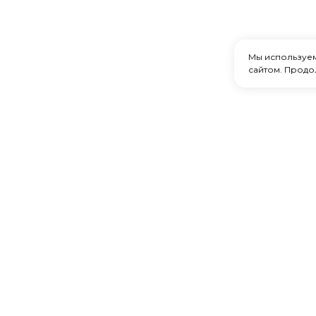
Мы используе
сайтом. Продо
Главная
Каталог товаров
Услуги
Акции
Доставка и оплата