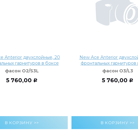
e Anterior двухслойные, 20
New Ace Anterior двухсло
льных гарнитуров в боксе
фронтальных гарнитуров 
фасон O2/S3L
фасон O3/L3
5 760,00
5 760,00
Р
Р