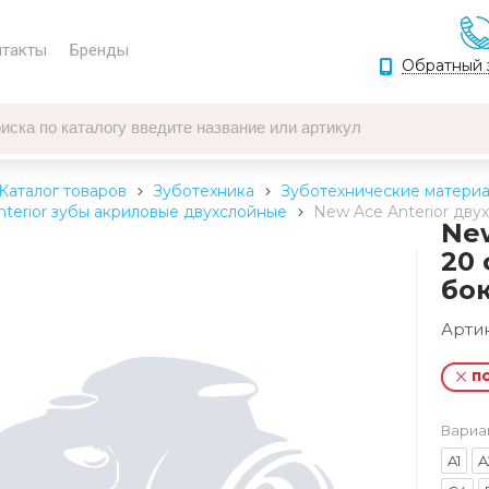
нтакты
Бренды
Обратный 
Каталог товаров
Зуботехника
Зуботехнические матери
terior зубы акриловые двухслойные
New Ace Anterior дву
New
20
бок
Арти
п
Вариа
A1
A