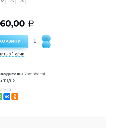
D2
D3
D4
760,00
Р
 КОРЗИНУ
ить в 1 клик
водитель:
Yamahachi
 T1/L2
ИТЬСЯ: