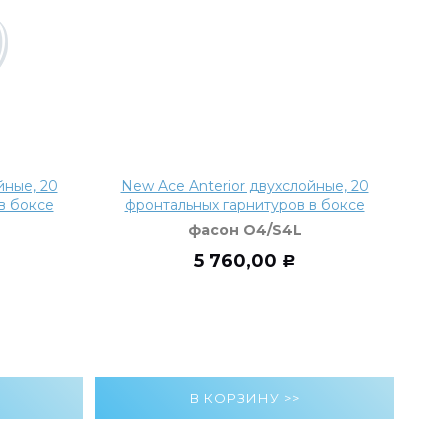
йные, 20
New Ace Anterior двухслойные, 20
Ne
в боксе
фронтальных гарнитуров в боксе
ф
фасон O4/S4L
5 760,00
Р