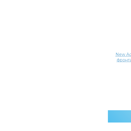
 20
New Ace Anterior двухслойные, 20
New Ac
ксе
фронтальных гарнитуров в боксе
фронта
фасон S2/S3L
5 760,00
Р