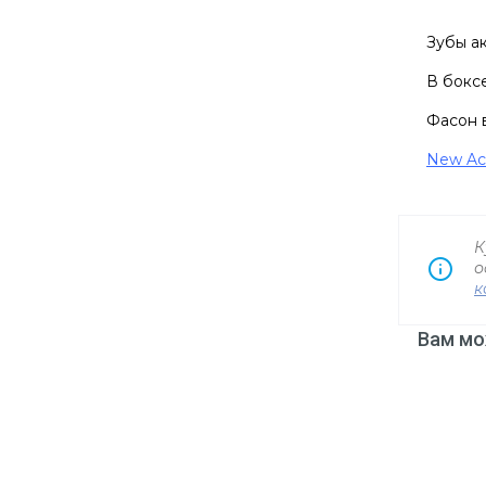
Зубы ак
В боксе
Фасон в
New Ac
К
о
к
Вам мо