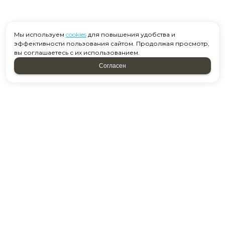
Мы используем
cookies
для повышения удобства и
эффективности пользования сайтом. Продолжая просмотр,
вы соглашаетесь с их использованием.
Согласен
Москва, ул. Старобитцевская 15 к2
Посмотреть на карте
+7 958 637-39-01